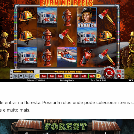
e entrar na floresta. Possui 5 rolos onde pode colecionar items
s e muito mais.