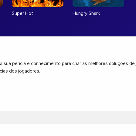
Super Hot
Hungry Shark
sua perícia e conhecimento para criar as melhores soluções de 
ncias dos jogadores.