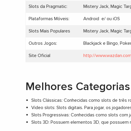
Slots da Pragmatic:
Mistery Jack, Magic Targ
Plataformas Móveis:
Android e/ ou iOS
Slots Mais Populares
Mistery Jack, Magic Targ
Outros Jogos:
Blackjack e Bingo, Poker
Site Oficial
http://www.w
azdan
.com
Melhores Categorias
Slots Clássicas: Conhecidas como slots de três ro
Video slots: Slots digitais. Para jogar, os jogad
Slots Progressivas: Conhecidas como slots com j
Slots 3D: Possuem elementos 3D, que possuem m