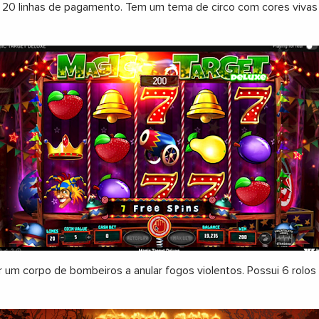
 20 linhas de pagamento. Tem um tema de circo com cores vivas e 
r um corpo de bombeiros a anular fogos violentos. Possui 6 rolo