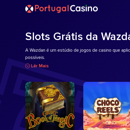
Slots Grátis da Wazd
A Wazdan é um estúdio de jogos de casino que aplic
possíveis.
Lêr Mais