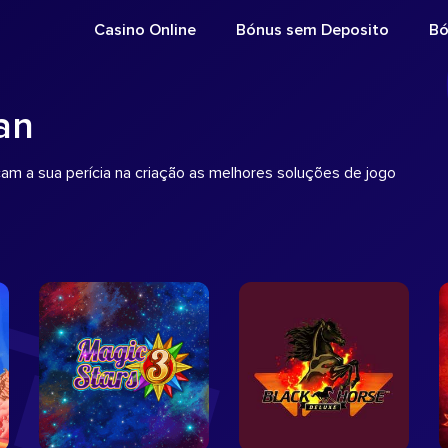
Casino Online
Bónus sem Deposito
Bó
an
am a sua perícia na criação as melhores soluções de jogo