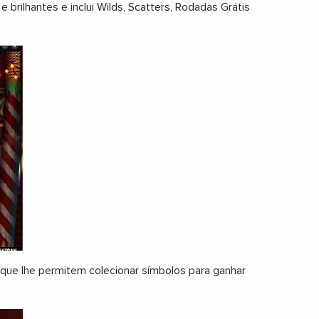
brilhantes e inclui Wilds, Scatters, Rodadas Grátis
s que lhe permitem colecionar símbolos para ganhar