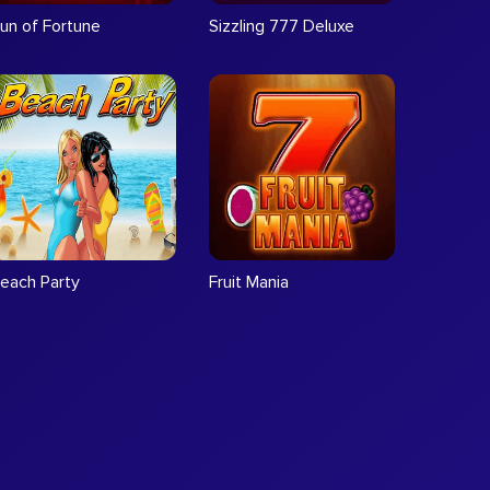
un of Fortune
Sizzling 777 Deluxe
each Party
Fruit Mania