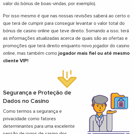
valor do bónus de boas-vindas, por exemplo).
Por isso mesmo é que nas nossas revisões saberá ao certo o
que terá de cumprir para conseguir levantar o valor total do
bónus de casino online que teve direito. Somando a isso, terá
as informações atualizadas acerca de quais são as ofertas e
promoções que terá direito enquanto novo jogador do casino
online, mas também como
jogador mais fiel ou até mesmo
cliente VIP!
Segurança e Proteção de
Dados no Casino
Como termos a segurança e
privacidade como fatores
determinantes para uma excelente
sessão de jogos de casino dos