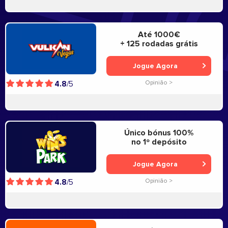
interativa. O objetivo é que possa tirar o melhor partido
dos casinos em Portugal online, sempre com total
segurança e os seus dados protegidos!
Até 1000€
+ 125 rodadas grátis
Jogue Agora
Opinião >
4.8
Único bónus 100%
no 1º depósito
Jogue Agora
Opinião >
4.8