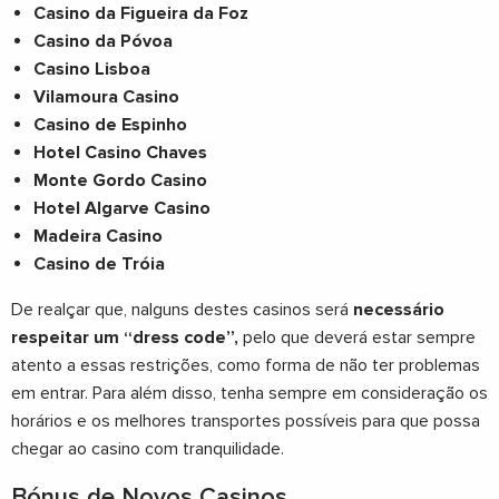
Casino da Figueira da Foz
Casino da Póvoa
Casino Lisboa
Vilamoura Casino
Casino de Espinho
Hotel Casino Chaves
Monte Gordo Casino
Hotel Algarve Casino
Madeira Casino
Casino de Tróia
De realçar que, nalguns destes casinos será
necessário
respeitar um “dress code”,
pelo que deverá estar sempre
atento a essas restrições, como forma de não ter problemas
em entrar. Para além disso, tenha sempre em consideração os
horários e os melhores transportes possíveis para que possa
chegar ao casino com tranquilidade.
Bónus de Novos Casinos