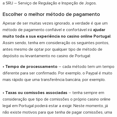
a SRIJ – Serviço de Regulação e Inspeção de Jogos.
Escolher o melhor método de pagamento
Apesar de ser muitas vezes ignorado, a verdade é que um
método de pagamento confiável e confortável irá
ajudar
muito toda a sua experiência no casino online Portugal
.
Assim sendo, tenha em consideração os seguintes pontos,
antes mesmo de optar por qualquer tipo de método de
depósito ou levantamento no casino de Portugal:
•
Tempo de processamento
– cada método tem um tempo
diferente para ser confirmado. Por exemplo, o Paypal é muito
mais rápido que uma transferência bancária, por exemplo.
•
Taxas ou comissões associadas
– tenha sempre em
consideração que tipo de comissões o próprio casino online
legal em Portugal poderá estar a exigir. Neste momento, já
não existe motivos para que tenha de pagar comissões, uma