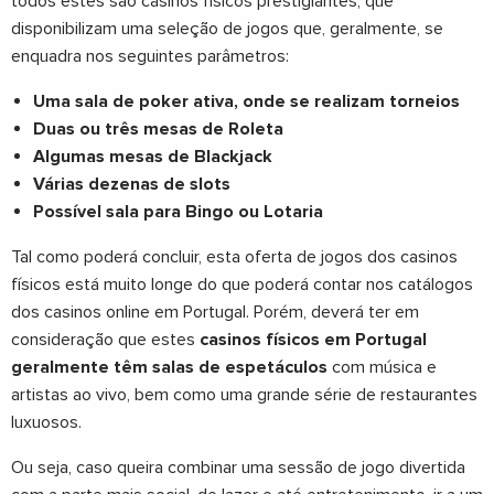
todos estes são casinos físicos prestigiantes, que
disponibilizam uma seleção de jogos que, geralmente, se
enquadra nos seguintes parâmetros:
Uma sala de poker ativa, onde se realizam torneios
Duas ou três mesas de Roleta
Algumas mesas de Blackjack
Várias dezenas de slots
Possível sala para Bingo ou Lotaria
Tal como poderá concluir, esta oferta de jogos dos casinos
físicos está muito longe do que poderá contar nos catálogos
dos casinos online em Portugal. Porém, deverá ter em
consideração que estes
casinos físicos em Portugal
geralmente têm salas de espetáculos
com música e
artistas ao vivo, bem como uma grande série de restaurantes
luxuosos.
Ou seja, caso queira combinar uma sessão de jogo divertida