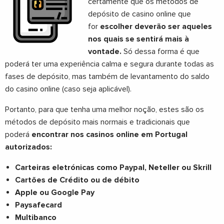
certamente que os métodos de
depósito de casino online que
for
escolher deverão ser aqueles
nos quais se sentirá mais à
vontade.
Só dessa forma é que
poderá ter uma experiência calma e segura durante todas as
fases de depósito, mas também de levantamento do saldo
do casino online (caso seja aplicável).
Portanto, para que tenha uma melhor noção, estes são os
métodos de depósito mais normais e tradicionais que
poderá
encontrar nos casinos online em Portugal
autorizados:
Carteiras eletrónicas como Paypal, Neteller ou Skrill
Cartões de Crédito ou de débito
Apple ou Google Pay
Paysafecard
Multibanco