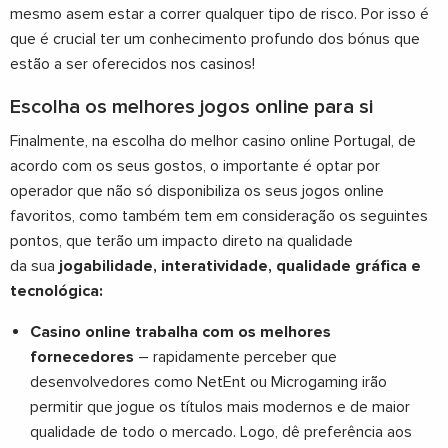
mesmo asem estar a correr qualquer tipo de risco. Por isso é
que é crucial ter um conhecimento profundo dos bónus que
estão a ser oferecidos nos casinos!
Escolha os melhores jogos online para si
Finalmente, na escolha do melhor casino online Portugal, de
acordo com os seus gostos, o importante é optar por
operador que não só disponibiliza os seus jogos online
favoritos, como também tem em consideração os seguintes
pontos, que terão um impacto direto na qualidade
da sua
jogabilidade, interatividade, qualidade gráfica e
tecnológica:
Casino online trabalha com os melhores
fornecedores
– rapidamente perceber que
desenvolvedores como NetEnt ou Microgaming irão
permitir que jogue os títulos mais modernos e de maior
qualidade de todo o mercado. Logo, dê preferência aos