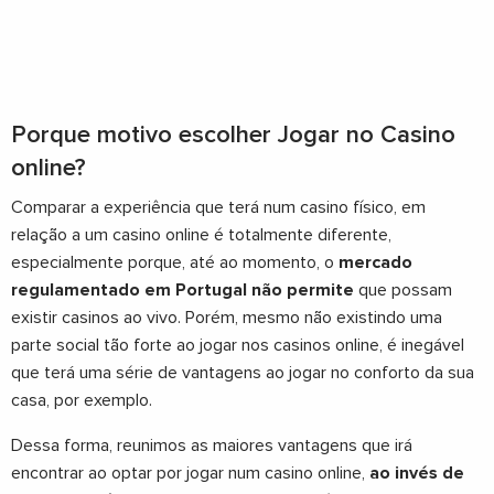
Porque motivo escolher Jogar no Casino
online?
Comparar a experiência que terá num casino físico, em
relação a um casino online é totalmente diferente,
especialmente porque, até ao momento, o
mercado
regulamentado em Portugal não permite
que possam
existir casinos ao vivo. Porém, mesmo não existindo uma
parte social tão forte ao jogar nos casinos online, é inegável
que terá uma série de vantagens ao jogar no conforto da sua
casa, por exemplo.
Dessa forma, reunimos as maiores vantagens que irá
encontrar ao optar por jogar num casino online,
ao invés de