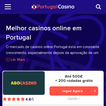
Melhor casinos online em
Portugal
O mercado de casinos online Portugal está em constante
crescimento, especialmente depois da aprovação de um
mercado regulamentado de apostas e jogos online.
Lêr Mais
Dessa forma, nem sempre é fácil encontrar aqueles que
são os melhores casinos online portugueses, de acordo
Até 500€
com o seu perfil de jogador.
+ 200 rodadas grátis
Por isso mesmo, através do nosso website não só irá
Jogue Agora
encontrar os casinos online Portugal autorizados, como
também aqueles que oferecem os melhores bónus,
Opinião >
4.8
promoções, jogos e uma experiência de jogo divertida e