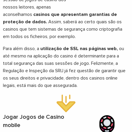
nossos leitores, apenas
aconselhamos
casinos que apresentam garantias de
proteção de dados.
Assim, saberá ao certo quais são os
casinos que tem sistemas de segurança como criptografia
em todos os ficheiros, por exemplo.
Para além disso, a
utilização de SSL nas páginas web,
ou
até mesmo na aplicação do casino é determinante para a
total segurança das suas sessões de jogo. Felizmente, a
Regulação e Inspeção da SRIJ já fez questão de garantir que
os seus direitos e privacidade, dentro dos casinos online
legais, está mais do que assegurada.
Jogar Jogos de Casino
mobile