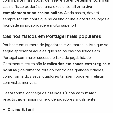
com a parte mais social, de lazer e até entretenimento, ir a um
casino físico poderá ser uma excelente
alternativa
complementar ao casino online.
Ainda assim, deverá
sempre ter em conta que no casino online a oferta de jogos e
facilidade na jogabilidade é muito superior!
Casinos físicos em Portugal mais populares
Por base em número de jogadores e visitantes, a lista que se
segue apresenta aqueles que são os casinos físicos em
Portugal com maior sucesso e taxa de jogabilidade.
Geralmente, estes são
localizados em zonas estratégias e
bonitas
(ligeiramente fora do centro das grandes cidades),
como forma dos seus jogadores também poderem relaxar
com vistas incríveis.
Desta forma, conheça os
casinos físicos com maior
reputação
e maior número de jogadores anualmente:
Casino Estoril