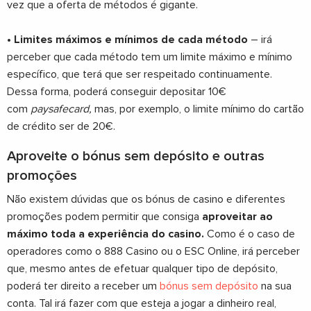
vez que a oferta de métodos é gigante.
•
Limites máximos e mínimos de cada método
– irá
perceber que cada método tem um limite máximo e mínimo
específico, que terá que ser respeitado continuamente.
Dessa forma, poderá conseguir depositar 10€
com
paysafecard,
mas, por exemplo, o limite mínimo do cartão
de crédito ser de 20€.
Aproveite o bónus sem depósito e outras
promoções
Não existem dúvidas que os bónus de casino e diferentes
promoções podem permitir que consiga
aproveitar ao
máximo toda a experiência do casino.
Como é o caso de
operadores como o 888 Casino ou o ESC Online, irá perceber
que, mesmo antes de efetuar qualquer tipo de depósito,
poderá ter direito a receber um
bónus sem depósito
na sua
conta. Tal irá fazer com que esteja a jogar a dinheiro real,