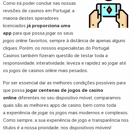
Como irá poder concluir nas nossas
revisões de casinos em Portugal, a
maioria destes operadores
licenciados
já proporciona uma
app
para que possa jogar os seus
jogos online favoritos, sempre à distância de apenas alguns
cliques. Porém, os nossos especialistas do Portugal
Casinos também fizeram questão de testar toda a
responsividade, interatividade, leveza e rapidez ao jogar até
os jogos de casinos online mais pesados.
Por ser essencial dar as melhores condições possíveis para
que possa
jogar centenas de jogos de casino
online
diferentes no seu dispositivo móvel, comparamos
quais são as melhores apps de casino, bem como toda
a experiência de jogar os jogos mais modernos e complexos.
Como sempre, a sua experiência de jogo e transparência nos
títulos é a nossa prioridade, nos dispositivos móveis!