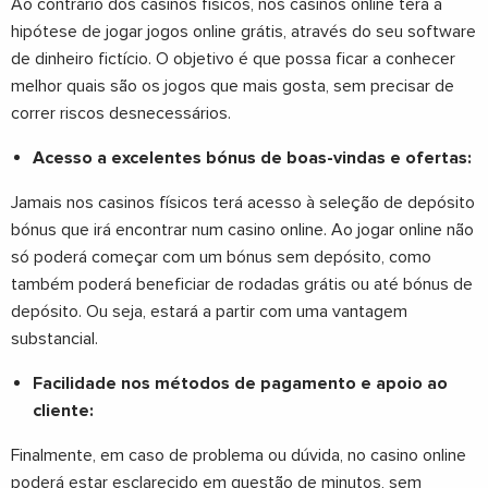
Ao contrário dos casinos físicos, nos casinos online terá a
hipótese de jogar jogos online grátis, através do seu software
de dinheiro fictício. O objetivo é que possa ficar a conhecer
melhor quais são os jogos que mais gosta, sem precisar de
correr riscos desnecessários.
Acesso a excelentes bónus de boas-vindas e ofertas:
Jamais nos casinos físicos terá acesso à seleção de depósito
bónus que irá encontrar num casino online. Ao jogar online não
só poderá começar com um bónus sem depósito, como
também poderá beneficiar de rodadas grátis ou até bónus de
depósito. Ou seja, estará a partir com uma vantagem
substancial.
Facilidade nos métodos de pagamento e apoio ao
cliente:
Finalmente, em caso de problema ou dúvida, no casino online
poderá estar esclarecido em questão de minutos, sem