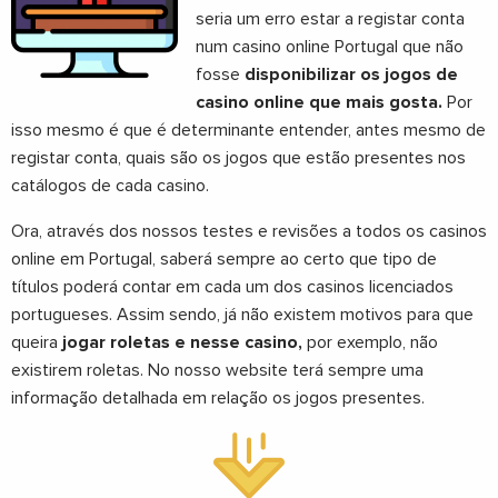
seria um erro estar a registar conta
num casino online Portugal que não
fosse
disponibilizar os jogos de
casino online que mais gosta.
Por
isso mesmo é que é determinante entender, antes mesmo de
registar conta, quais são os jogos que estão presentes nos
catálogos de cada casino.
Ora, através dos nossos testes e revisões a todos os casinos
online em Portugal, saberá sempre ao certo que tipo de
títulos poderá contar em cada um dos casinos licenciados
portugueses. Assim sendo, já não existem motivos para que
queira
jogar roletas e nesse casino,
por exemplo, não
existirem roletas. No nosso website terá sempre uma
informação detalhada em relação os jogos presentes.