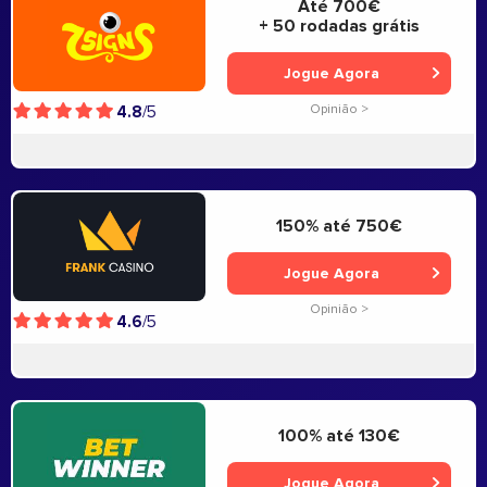
Até 700€
+ 50 rodadas grátis
Jogue Agora
Opinião >
4.8
150% até 750€
Jogue Agora
Opinião >
4.6
100% até 130€
Jogue Agora