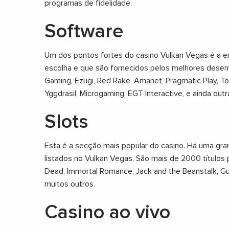
programas de fidelidade.
Software
Um dos pontos fortes do casino Vulkan Vegas é a en
escolha e que são fornecidos pelos melhores desen
Gaming, Ezugi, Red Rake, Amanet, Pragmatic Play, To
Yggdrasil, Microgaming, EGT Interactive, e ainda out
Slots
Esta é a secção mais popular do casino. Há uma gran
listados no Vulkan Vegas. São mais de 2000 títulos
Dead, Immortal Romance, Jack and the Beanstalk, Gun
muitos outros.
Casino ao vivo