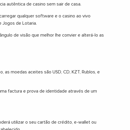
ia autêntica de casino sem sair de casa.
carregar qualquer software e o casino ao vivo
e Jogos de Lotaria.
gulo de visão que melhor lhe convier e alterá-lo as
sso, as moedas aceites são USD, CD, KZT, Rublos, e
ma factura e prova de identidade através de um
á utilizar o seu cartão de crédito, e-wallet ou
tabelecido.