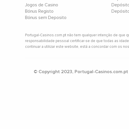
Jogos de Casino
Depósito
Bónus Registo
Depósito
Bónus sem Deposito
Portugal-Casinos.com.pt não tem qualquer intenção de que qual
responsabilidade pessoal certificar-se de que todas as idad
continuar a utilizar este website, está a concordar com os no
© Copyright 2023, Portugal-Casinos.com.pt