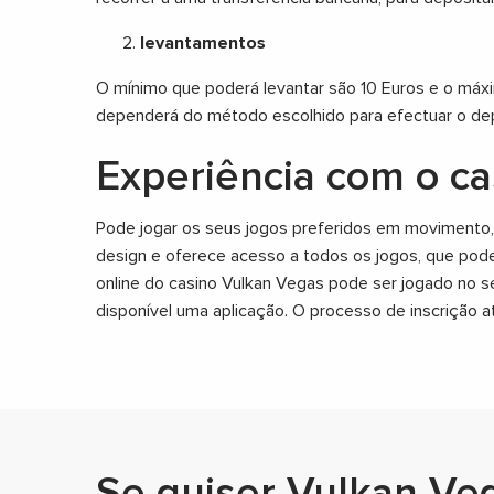
levantamentos
O mínimo que poderá levantar são 10 Euros e o máx
dependerá do método escolhido para efectuar o depós
Experiência com o c
Pode jogar os seus jogos preferidos em movimento,
design e oferece acesso a todos os jogos, que poder
online do casino Vulkan Vegas pode ser jogado no s
disponível uma aplicação. O processo de inscrição
Se quiser Vulkan Ve