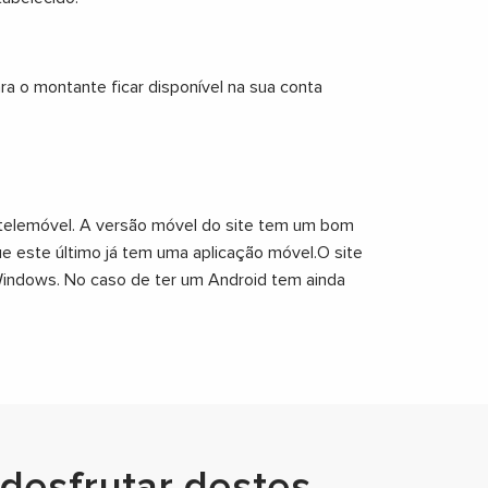
 o montante ficar disponível na sua conta
 telemóvel. A versão móvel do site tem um bom
ue este último já tem uma aplicação móvel.O site
 Windows. No caso de ter um Android tem ainda
desfrutar destes