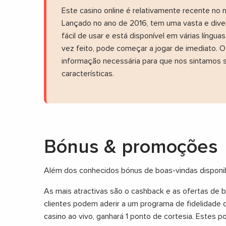
Este casino online é relativamente recente no 
Lançado no ano de 2016, tem uma vasta e divers
fácil de usar e está disponível em várias língua
vez feito, pode começar a jogar de imediato. O 
informação necessária para que nos sintamos s
características.
Bónus & promoções
Além dos conhecidos bónus de boas-vindas disponib
As mais atractivas são o cashback e as ofertas de b
clientes podem aderir a um programa de fidelidade 
casino ao vivo, ganhará 1 ponto de cortesia. Estes 