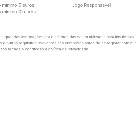
 mínimo 5 euros
Jogo Responsável
 mínimo 10 euros
quer das informações por ela fornecidas sejam utilizadas para fins ilegais.
es e outros requisitos relevantes são cumpridos antes de se registar com nu
ssos termos e condições e política de privacidade.