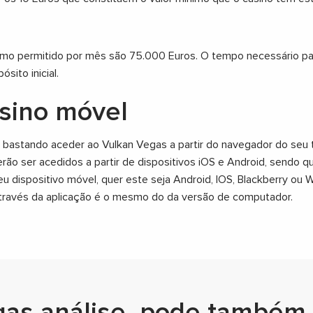
imo permitido por mês são 75.000 Euros. O tempo necessário para
ito inicial.
asino móvel
 bastando aceder ao Vulkan Vegas a partir do navegador do seu
ão ser acedidos a partir de dispositivos iOS e Android, sendo q
eu dispositivo móvel, quer este seja Android, IOS, Blackberry ou
 através da aplicação é o mesmo do da versão de computador.
gas análise, pode também 