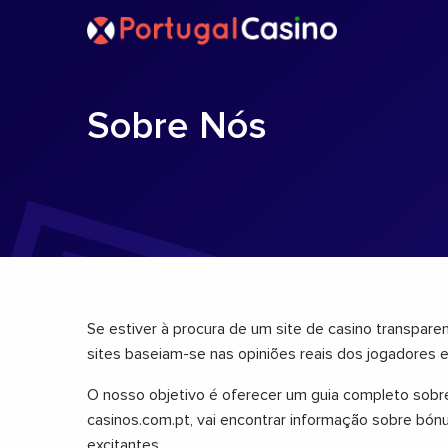
Sobre Nós
Se estiver à procura de um site de casino transparent
sites baseiam-se nas opiniões reais dos jogadores 
O nosso objetivo é oferecer um guia completo sobre
casinos.com.pt, vai encontrar informação sobre bónu
excitantes.