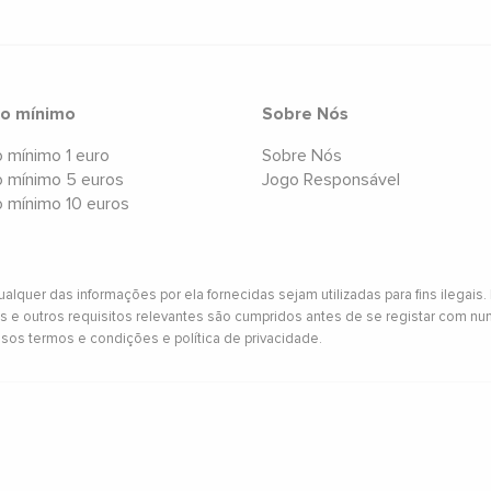
o mínimo
Sobre Nós
 mínimo 1 euro
Sobre Nós
 mínimo 5 euros
Jogo Responsável
 mínimo 10 euros
quer das informações por ela fornecidas sejam utilizadas para fins ilegais.
es e outros requisitos relevantes são cumpridos antes de se registar com nu
ssos termos e condições e política de privacidade.