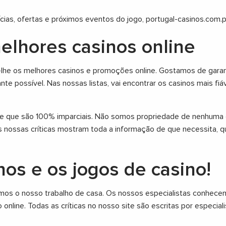
ias, ofertas e próximos eventos do jogo, portugal-casinos.com.pt 
elhores casinos online
-lhe os melhores casinos e promoções online. Gostamos de gara
nte possível. Nas nossas listas, vai encontrar os casinos mais fi
eza de que são 100% imparciais. Não somos propriedade de nenhu
 nossas críticas mostram toda a informação de que necessita, qu
os e os jogos de casino!
izemos o nosso trabalho de casa. Os nossos especialistas conhec
online. Todas as críticas no nosso site são escritas por especia