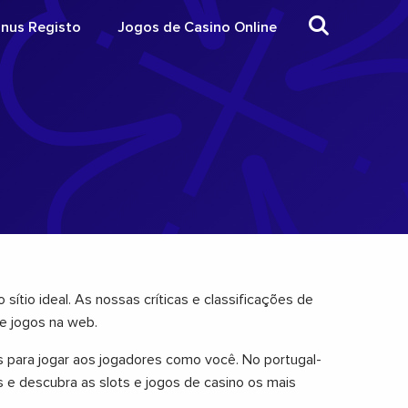
nus Registo
Jogos de Casino Online
sítio ideal. As nossas críticas e classificações de
 e jogos na web.
 para jogar aos jogadores como você. No portugal-
s e descubra as slots e jogos de casino os mais