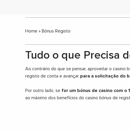
Home
»
Bónus Registo
Tudo o que Precisa 
Ao contrário do que se pensar, aproveitar o casino 
registo de conta e avançar
para a solicitação do 
Por outro lado, se
for um bónus de casino com o 1
ao máximo dos benefícios do casino bónus de regist