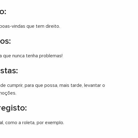
o:
 boas-vindas que tem direito.
os:
ra que nunca tenha problemas!
stas:
 cumprir, para que possa, mais tarde, levantar o
omoções.
egisto:
l, como a roleta, por exemplo.