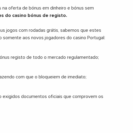
is na oferta de bónus em dinheiro e bónus sem
es do casino bónus de registo.
seus jogos com rodadas grátis, sabemos que estes
ado somente aos novos jogadores do casino Portugal:
 bónus registo de todo o mercado regulamentado;
o, fazendo com que o bloqueiem de imediato;
ão exigidos documentos oficiais que comprovem os