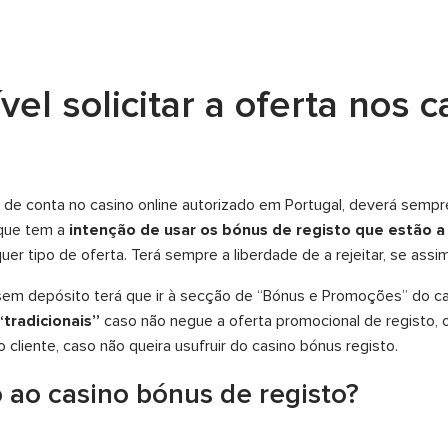
el solicitar a oferta nos 
 de conta no casino online autorizado em Portugal, deverá sempre
que tem a
intenção de usar os bónus de registo que estão a
quer tipo de oferta. Terá sempre a liberdade de a rejeitar, se ass
em depósito terá que ir à secção de “Bónus e Promoções” do cas
tradicionais”
caso não negue a oferta promocional de registo, 
cliente, caso não queira usufruir do casino bónus registo.
o ao casino bónus de registo?