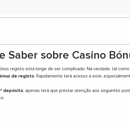
de Saber sobre Casino Bón
bónus registo está longe de ser complicado. Na verdade, tal como
bónus de registo
. Rapidamente terá acesso a este, especialmen
º depósito
, apenas terá que prestar atenção aos seguintes pont
o: