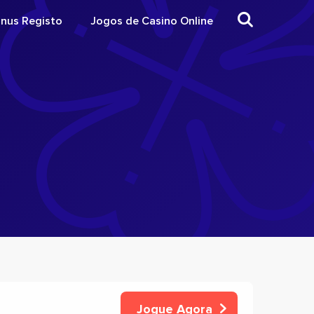
nus Registo
Jogos de Casino Online
Jogue Agora