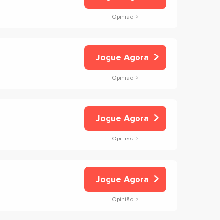
Opinião >
Jogue Agora
Opinião >
Jogue Agora
Opinião >
Jogue Agora
Opinião >