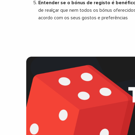
Entender se o bónus de registo é benéfic
de realçar que nem todos os bónus oferecidos 
acordo com os seus gostos e preferências