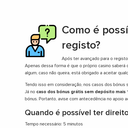
Como é possív
registo?
Após ter avançado para o registo
Apenas dessa forma é que o próprio casino saberá 
algum, caso não queira, está obrigado a aceitar qual
Tendo isso em consideração, nos casos dos bónus s
Já no
caso dos bónus grátis sem depósito mais “
bónus. Portanto, avise com antecedência no apoio ao 
Quando é possível ter direit
Tempo necessário:
5 minutos