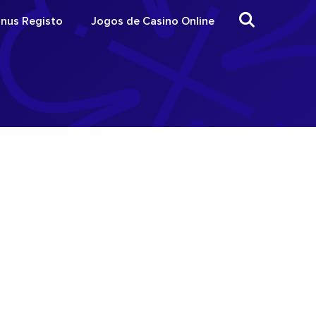
nus Registo
Jogos de Casino Online