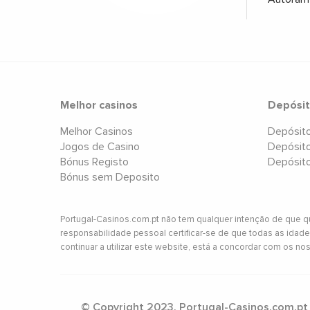
Melhor casinos
Depósit
Melhor Casinos
Depósito
Jogos de Casino
Depósito
Bónus Registo
Depósito
Bónus sem Deposito
Portugal-Casinos.com.pt não tem qualquer intenção de que qual
responsabilidade pessoal certificar-se de que todas as idad
continuar a utilizar este website, está a concordar com os no
© Copyright 2023, Portugal-Casinos.com.pt