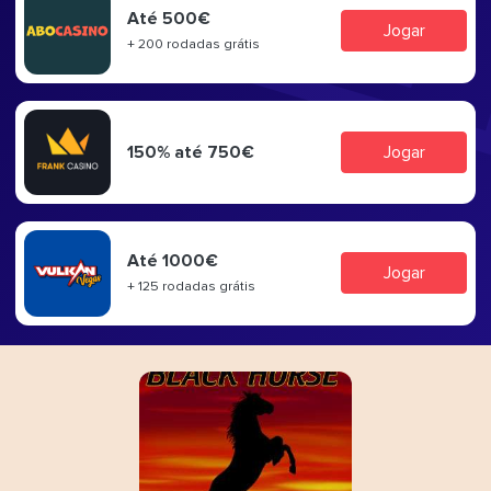
Até 500€
Jogar
+ 200 rodadas grátis
150% até 750€
Jogar
Até 1000€
Jogar
+ 125 rodadas grátis