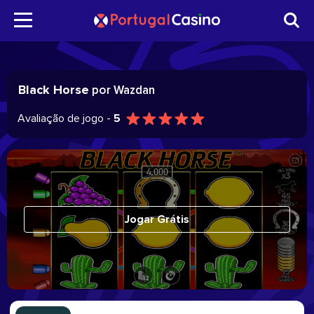
Black Horse
por Wazdan
Avaliação de jogo -
5
Jogar Grátis