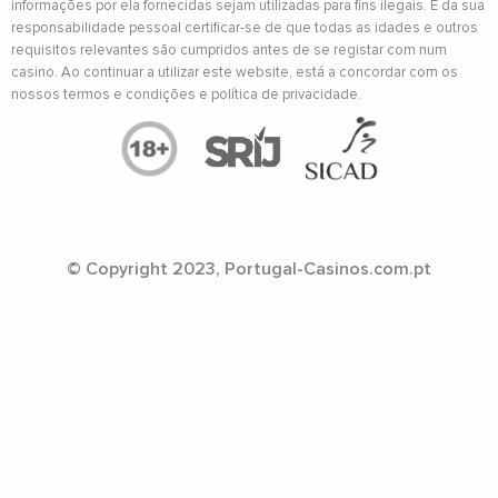
informações por ela fornecidas sejam utilizadas para fins ilegais. É da sua
responsabilidade pessoal certificar-se de que todas as idades e outros
requisitos relevantes são cumpridos antes de se registar com num
casino. Ao continuar a utilizar este website, está a concordar com os
nossos termos e condições e política de privacidade.
© Copyright 2023, Portugal-Casinos.com.pt