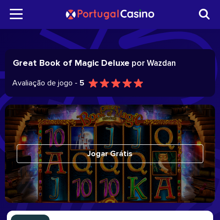
Great Book of Magic Deluxe
por Wazdan
Avaliação de jogo -
5
Jogar Grátis