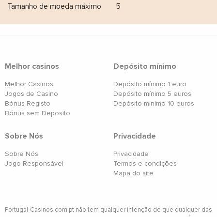
Tamanho de moeda máximo
5
Melhor casinos
Depósito mínimo
Melhor Casinos
Depósito mínimo 1 euro
Jogos de Casino
Depósito mínimo 5 euros
Bónus Registo
Depósito mínimo 10 euros
Bónus sem Deposito
Sobre Nós
Privacidade
Sobre Nós
Privacidade
Jogo Responsável
Termos e condições
Mapa do site
Portugal-Casinos.com.pt não tem qualquer intenção de que qualquer das