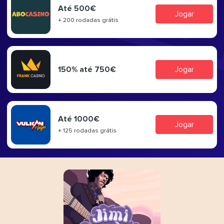
Até 500€
Jogar
+ 200 rodadas grátis
150% até 750€
Jogar
Até 1000€
Jogar
+ 125 rodadas grátis