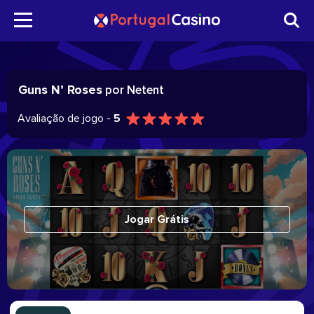
Guns N’ Roses
por Netent
Avaliação de jogo -
5
Jogar Grátis