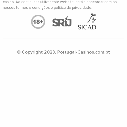
casino. Ao continuar a utilizar este website, está a concordar com os
nossos termos e condições e política de privacidade.
© Copyright 2023, Portugal-Casinos.com.pt