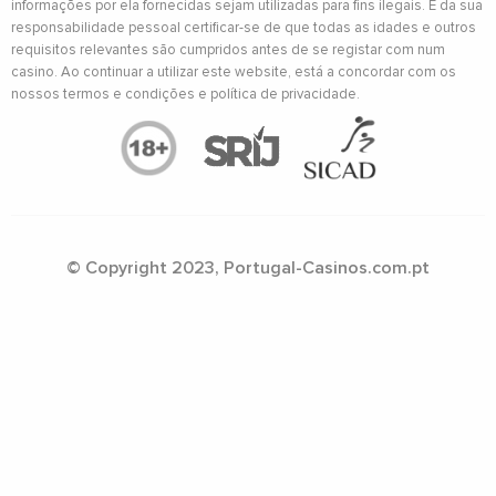
informações por ela fornecidas sejam utilizadas para fins ilegais. É da sua
responsabilidade pessoal certificar-se de que todas as idades e outros
requisitos relevantes são cumpridos antes de se registar com num
casino. Ao continuar a utilizar este website, está a concordar com os
nossos termos e condições e política de privacidade.
© Copyright 2023, Portugal-Casinos.com.pt