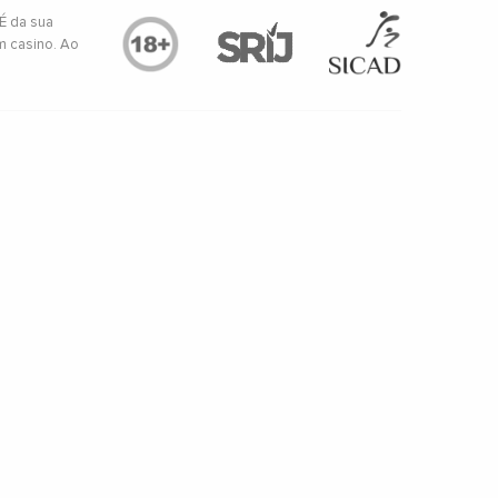
 É da sua
m casino. Ao