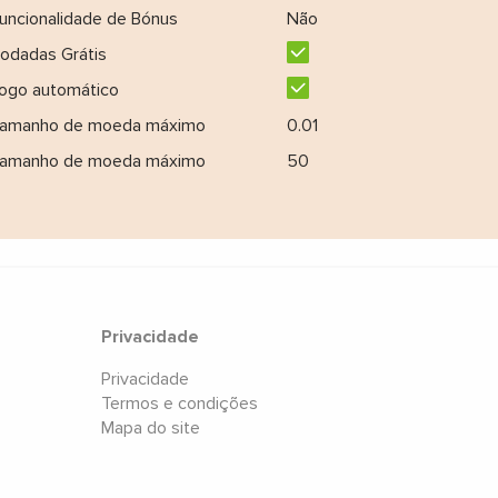
uncionalidade de Bónus
Não
odadas Grátis
ogo automático
amanho de moeda máximo
0.01
amanho de moeda máximo
50
Privacidade
Privacidade
Termos e condições
Mapa do site