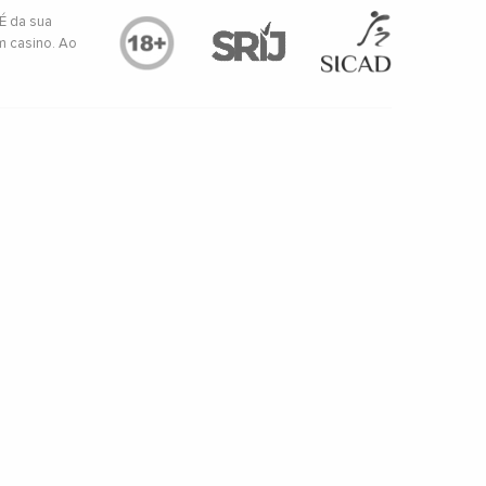
 É da sua
m casino. Ao