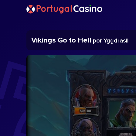
Vikings Go to Hell
por Yggdrasil