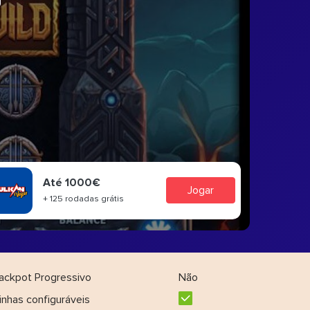
Até 1000€
Jogar
+ 125 rodadas grátis
ackpot Progressivo
Não
inhas configuráveis