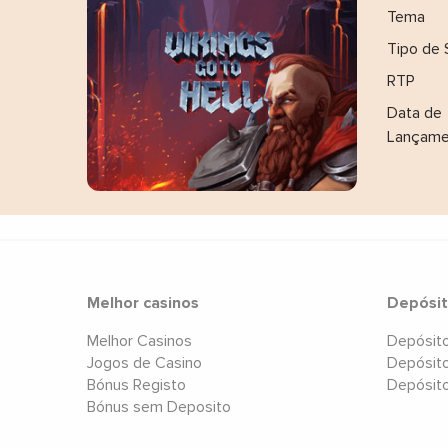
Tema
Tipo de 
RTP
Data de
Lançame
Melhor casinos
Depósit
Melhor Casinos
Depósito
Jogos de Casino
Depósito
Bónus Registo
Depósito
Bónus sem Deposito