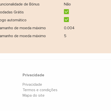
uncionalidade de Bónus
Não
odadas Grátis
ogo automático
amanho de moeda máximo
0.004
amanho de moeda máximo
5
Privacidade
Privacidade
Termos e condições
Mapa do site