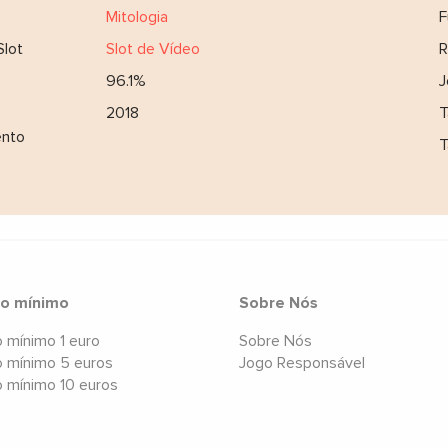
Mitologia
F
Slot
Slot de Vídeo
R
96.1%
J
2018
T
nto
T
o mínimo
Sobre Nós
 mínimo 1 euro
Sobre Nós
 mínimo 5 euros
Jogo Responsável
 mínimo 10 euros