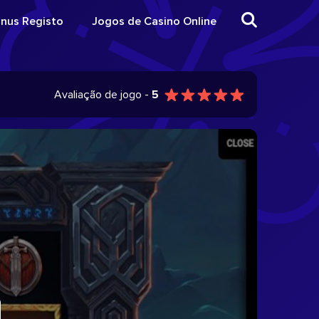
nus Registo
Jogos de Casino Online
Avaliação de jogo -
5