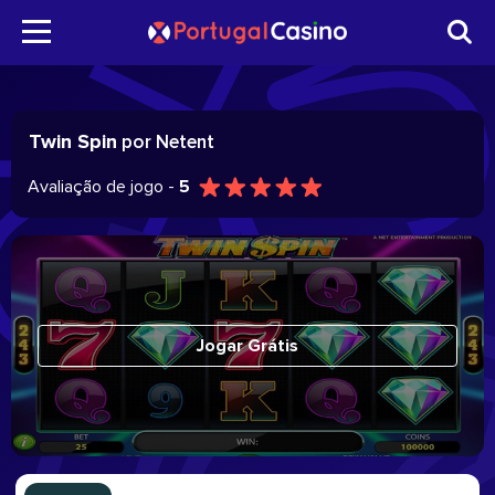
Twin Spin
por Netent
Avaliação de jogo -
5
Jogar Grátis