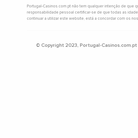
Portugal-Casinos.com.pt não tem qualquer intenção de que qual
responsabilidade pessoal certificar-se de que todas as idad
continuar a utilizar este website, está a concordar com os no
© Copyright 2023, Portugal-Casinos.com.pt