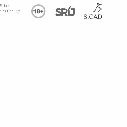
 É da sua
m casino. Ao