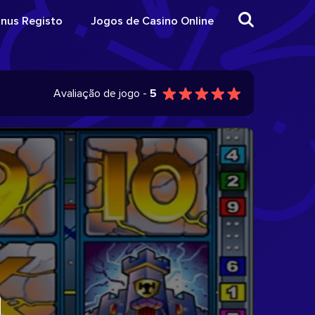
nus Registo
Jogos de Casino Online
Avaliação de jogo -
5