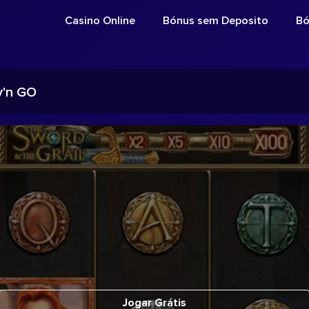
Casino Online
Bónus sem Deposito
Bó
y'n GO
Jogar Grátis