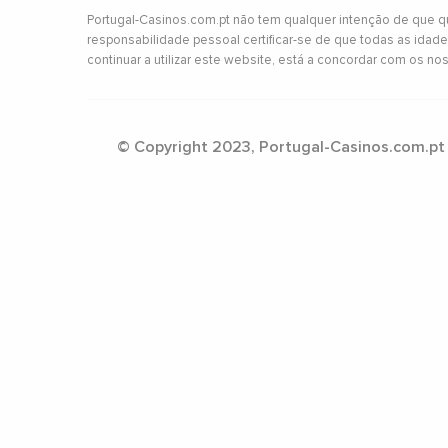
Portugal-Casinos.com.pt não tem qualquer intenção de que qual
responsabilidade pessoal certificar-se de que todas as idad
continuar a utilizar este website, está a concordar com os no
© Copyright 2023, Portugal-Casinos.com.pt