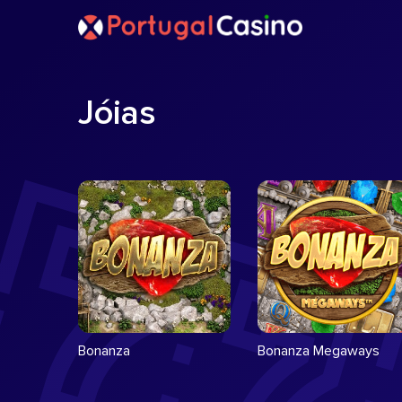
Jóias
Bonanza
Bonanza Megaways