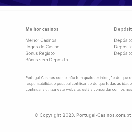
Melhor casinos
Depósit
Melhor Casinos
Depósito
Jogos de Casino
Depósito
Bónus Registo
Depósito
Bónus sem Deposito
Portugal-Casinos.com.pt não tem qualquer intenção de que qual
responsabilidade pessoal certificar-se de que todas as idad
continuar a utilizar este website, está a concordar com os no
© Copyright 2023, Portugal-Casinos.com.pt