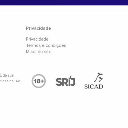
Privacidade
Privacidade
Termos e condições
Mapa do site
 É da sua
m casino. Ao