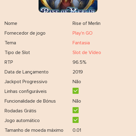
Nome
Rise of Merlin
Fornecedor de jogo
Play'n GO
Tema
Fantasia
Tipo de Slot
Slot de Vídeo
RTP
96.5%
Data de Lançamento
2019
Jackpot Progressivo
Não
Linhas configuráveis
Funcionalidade de Bónus
Não
Rodadas Grátis
Jogo automático
Tamanho de moeda máximo
0.01