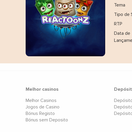
Tema
Tipo de 
RTP
Data de
Lançame
Melhor casinos
Depósit
Melhor Casinos
Depósito
Jogos de Casino
Depósito
Bónus Registo
Depósito
Bónus sem Deposito