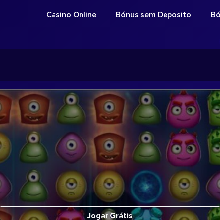
Casino Online
Bónus sem Deposito
Bó
Jogar Grátis