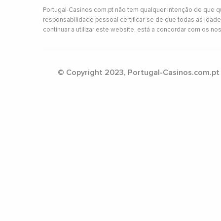
Portugal-Casinos.com.pt não tem qualquer intenção de que qual
responsabilidade pessoal certificar-se de que todas as idad
continuar a utilizar este website, está a concordar com os no
© Copyright 2023, Portugal-Casinos.com.pt