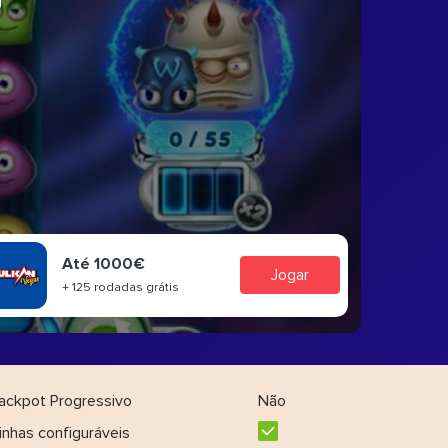
Até 1000€
Jogar
+ 125 rodadas grátis
ackpot Progressivo
Não
inhas configuráveis