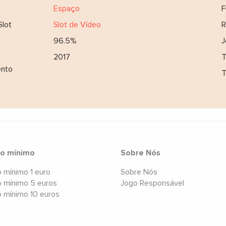
Espaço
F
Slot
Slot de Vídeo
R
96.5%
J
2017
T
nto
T
o mínimo
Sobre Nós
 mínimo 1 euro
Sobre Nós
 mínimo 5 euros
Jogo Responsável
 mínimo 10 euros