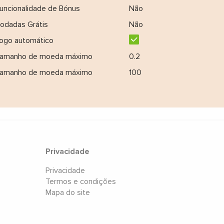
uncionalidade de Bónus
Não
odadas Grátis
Não
ogo automático
amanho de moeda máximo
0.2
amanho de moeda máximo
100
Privacidade
Privacidade
Termos e condições
Mapa do site