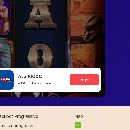
Até 1000€
Jogar
+ 125 rodadas grátis
ackpot Progressivo
Não
inhas configuráveis