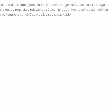
quer das informações por ela fornecidas sejam utilizadas para fins ilegais.
es e outros requisitos relevantes são cumpridos antes de se registar com nu
ssos termos e condições e política de privacidade.