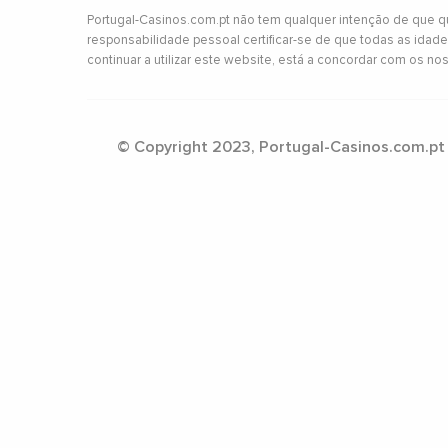
Portugal-Casinos.com.pt não tem qualquer intenção de que qual
responsabilidade pessoal certificar-se de que todas as idad
continuar a utilizar este website, está a concordar com os no
© Copyright 2023, Portugal-Casinos.com.pt