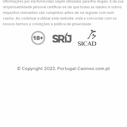
informações por ela fornecidas sejam utilizadas para fins ilegais. É da sua
responsabilidade pessoal certificar-se de que todas as idades e outros
requisitos relevantes são cumpridos antes de se registar com num
casino. Ao continuar a utilizar este website, está a concordar com os
nossos termos e condições e política de privacidade.
© Copyright 2023, Portugal-Casinos.com.pt