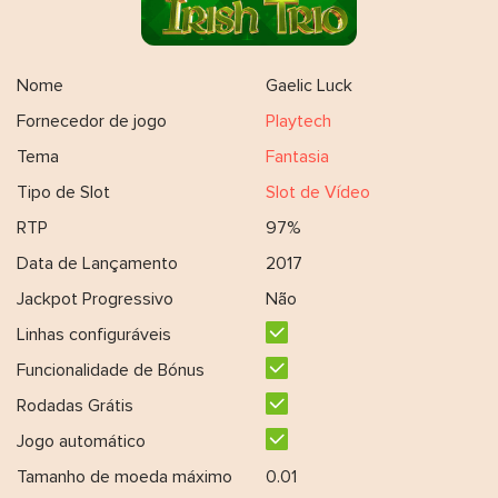
Nome
Gaelic Luck
Fornecedor de jogo
Playtech
Tema
Fantasia
Tipo de Slot
Slot de Vídeo
RTP
97%
Data de Lançamento
2017
Jackpot Progressivo
Não
Linhas configuráveis
Funcionalidade de Bónus
Rodadas Grátis
Jogo automático
Tamanho de moeda máximo
0.01