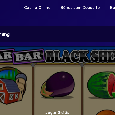
Casino Online
Bónus sem Deposito
Bó
ming
Jogar Grátis