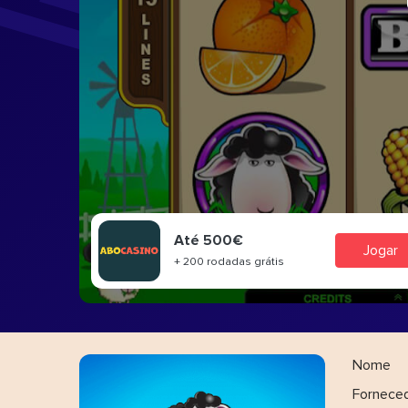
Até 500€
Jogar
+ 200 rodadas grátis
Nome
Forneced