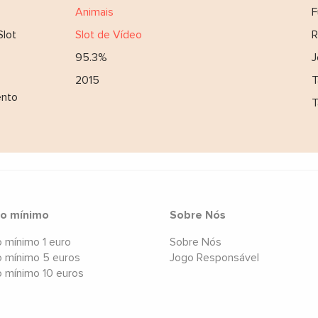
Animais
F
Slot
Slot de Vídeo
R
95.3%
J
2015
T
nto
T
o mínimo
Sobre Nós
 mínimo 1 euro
Sobre Nós
 mínimo 5 euros
Jogo Responsável
 mínimo 10 euros