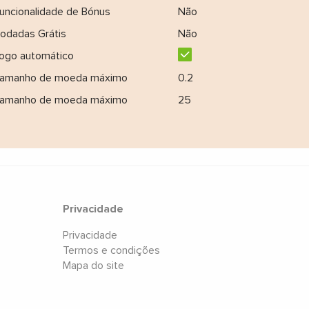
uncionalidade de Bónus
Não
odadas Grátis
Não
ogo automático
amanho de moeda máximo
0.2
amanho de moeda máximo
25
Privacidade
Privacidade
Termos e condições
Mapa do site